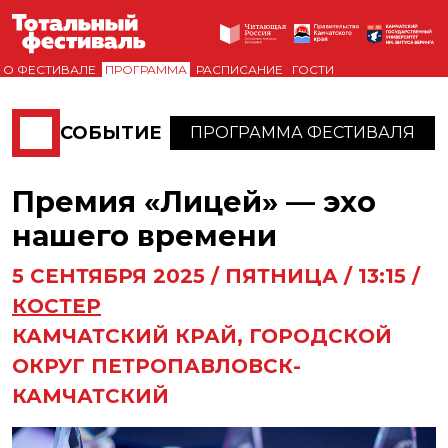
О ФЕСТИВАЛЕ
ПРОГРАММА
РАСПИСАНИЕ
ГОСТИ
СОБЫТИЕ
ПРОГРАММА ФЕСТИВАЛЯ
Премия «Лицей» — эхо
нашего времени
5
СЕНТЯБРЯ
2025
/
ПЯТНИЦА
/
13:15
/
КОСТЕР
КАМЧАТСКИЙ КРАЙ, ГОРОДСКОЙ
ОКРУГ ПЕТРОПАВЛОВСК-
КАМЧАТСКИЙ